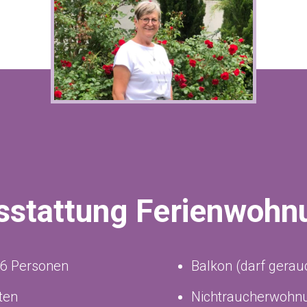
sstattung Ferienwohn
 6 Personen
Balkon (darf gerau
ten
Nichtraucherwohn