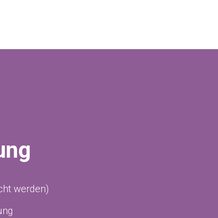
ung
cht werden)
ung