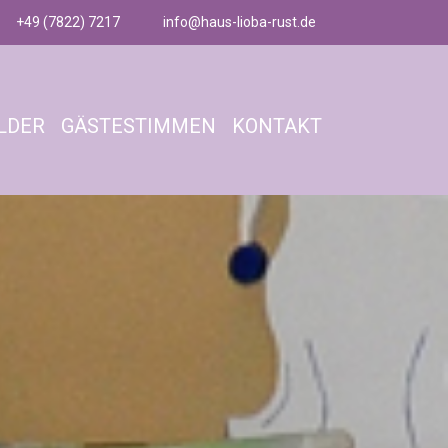
+49 (7822) 7217
info@haus-lioba-rust.de
LDER
GÄSTESTIMMEN
KONTAKT