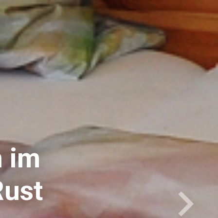
im
st